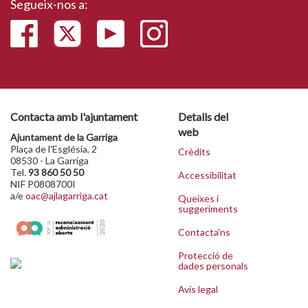
Segueix-nos a:
Contacta amb l'ajuntament
Detalls del
web
Ajuntament de la Garriga
Plaça de l'Església, 2
Crèdits
08530 - La Garriga
Tel.
93 860 50 50
Accessibilitat
NIF P0808700I
a/e
oac@ajlagarriga.cat
Queixes i
suggeriments
Contacta'ns
Protecció de
dades personals
Avís legal