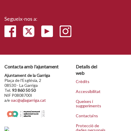
Segueix-nos a:
Contacta amb l'ajuntament
Detalls del
web
Ajuntament de la Garriga
Plaça de l'Església, 2
Crèdits
08530 - La Garriga
Tel.
93 860 50 50
Accessibilitat
NIF P0808700I
a/e
oac@ajlagarriga.cat
Queixes i
suggeriments
Contacta'ns
Protecció de
dades personals