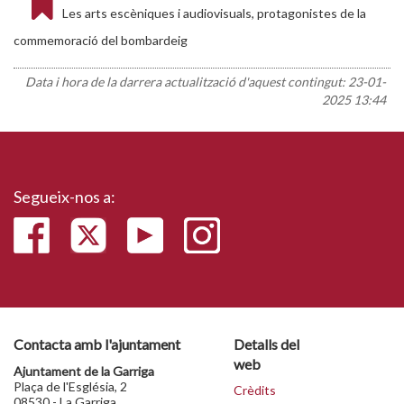
Les arts escèniques i audiovisuals, protagonistes de la
commemoració del bombardeig
Data i hora de la darrera actualització d'aquest contingut:
23-01-
2025 13:44
Segueix-nos a:
Contacta amb l'ajuntament
Detalls del
web
Ajuntament de la Garriga
Plaça de l'Església, 2
Crèdits
08530 - La Garriga