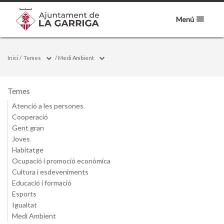
Menú
Inici
/
Temes
/
Medi Ambient
Temes
Atenció a les persones
Cooperació
Gent gran
Joves
Habitatge
Ocupació i promoció econòmica
Cultura i esdeveniments
Educació i formació
Esports
Igualtat
Medi Ambient