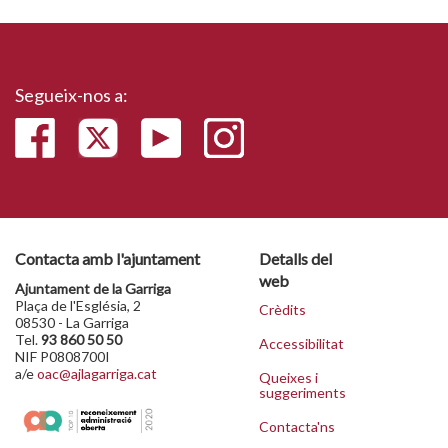
Segueix-nos a:
Contacta amb l'ajuntament
Detalls del
web
Ajuntament de la Garriga
Plaça de l'Església, 2
Crèdits
08530 - La Garriga
Tel.
93 860 50 50
Accessibilitat
NIF P0808700I
a/e
oac@ajlagarriga.cat
Queixes i
suggeriments
Contacta'ns