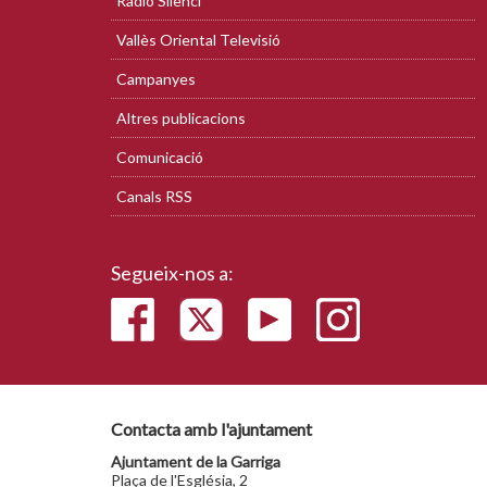
Ràdio Silenci
Vallès Oriental Televisió
Campanyes
Altres publicacions
Comunicació
Canals RSS
Segueix-nos a:
Contacta amb l'ajuntament
Ajuntament de la Garriga
Plaça de l'Església, 2