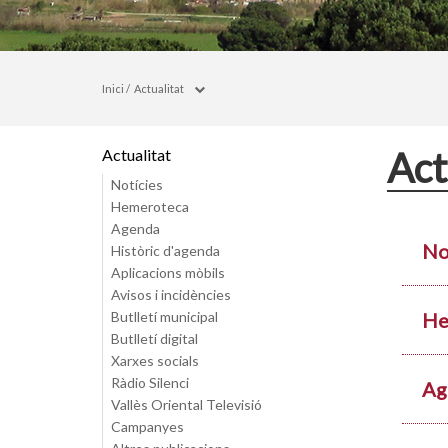
Inici
/
Actualitat
Act
Actualitat
Notícies
Hemeroteca
Agenda
No
Històric d'agenda
Aplicacions mòbils
Avisos i incidències
Butlletí municipal
He
Butlletí digital
Xarxes socials
Ràdio Silenci
Ag
Vallès Oriental Televisió
Campanyes