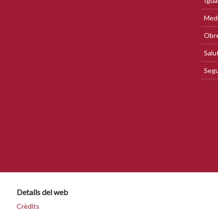
Igua
Med
Obre
Salu
Segu
Detalls del web
Crèdits