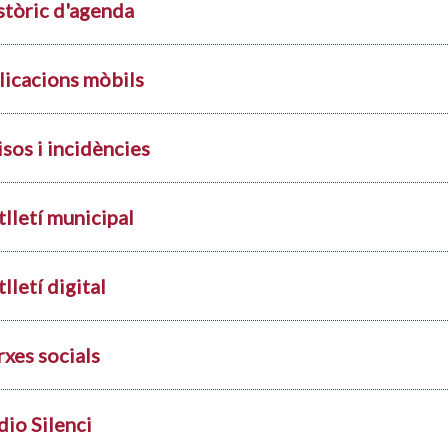
stòric d'agenda
licacions mòbils
isos i incidències
tlletí municipal
lletí digital
rxes socials
dio Silenci