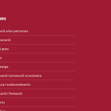
mes
ció a les persones
eració
 gran
s
tatge
ació i promoció econòmica
ura i esdeveniments
ació i formació
rts