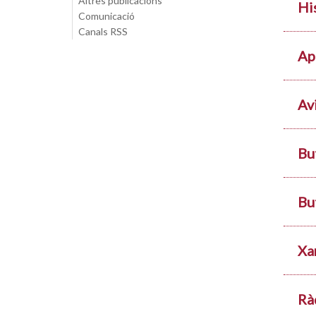
Altres publicacions
Hi
Comunicació
Canals RSS
Ap
Av
Bu
But
Xa
Rà