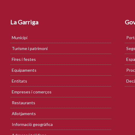
La Garriga
Gov
Municipi
Port
Turisme i patrimoni
Sege
Fires i festes
Espa
Equipaments
Proc
Entitats
Decà
Empreses i comerços
Restaurants
Allotjaments
Informació geogràfica