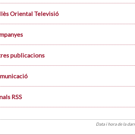
llès Oriental Televisió
mpanyes
tres publicacions
municació
nals RSS
Data i hora de la dar