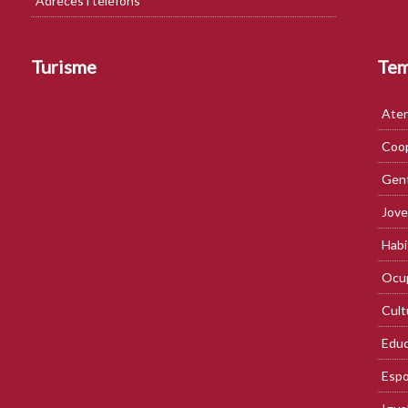
Adreces i telèfons
Turisme
Te
Aten
Coop
Gent
Jove
Habi
Ocup
Cult
Educ
Espo