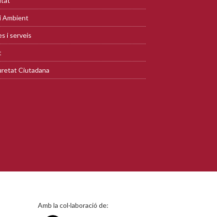
ltat
i Ambient
s i serveis
t
retat Ciutadana
Amb la col·laboració de: